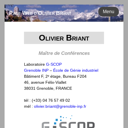
Menu
Page Web d'Olivier Briant
Olivier Briant
Maître de Conférences
Laboratoire
G-SCOP
Grenoble INP
–
École de Génie industriel
Bâtiment F, 2ᵉ étage, Bureau F204
46, avenue Félix-Viallet
38031 Grenoble, FRANCE
tél : (+33) 04 76 57 49 02
mél :
olivier.briant@grenoble-inp.fr